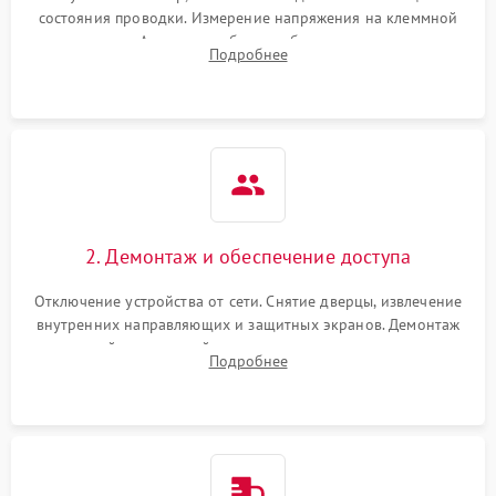
состояния проводки. Измерение напряжения на клеммной
колодке. Анализ жалоб на проблемы с нагревом,
Подробнее
конвекцией, панелью управления или блокировкой дверцы.
2. Демонтаж и обеспечение доступа
Отключение устройства от сети. Снятие дверцы, извлечение
внутренних направляющих и защитных экранов. Демонтаж
задней или верхней панели для прямого доступа к
Подробнее
нагревательным элементам, плате и вентиляторам.