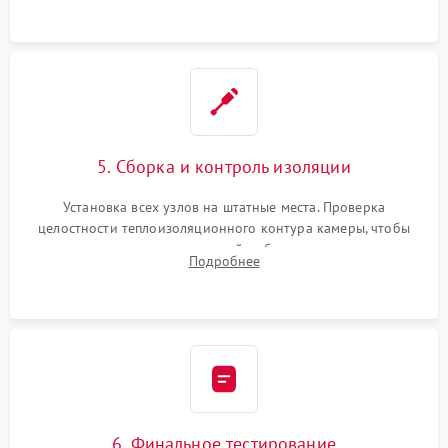
уплотнителя.
5. Сборка и контроль изоляции
Установка всех узлов на штатные места. Проверка
целостности теплоизоляционного контура камеры, чтобы
исключить перегрев кухонной мебели и потерю тепла.
Подробнее
Надежная фиксация клемм и сборка корпуса шкафа.
6. Финальное тестирование