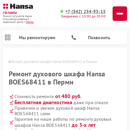
+7 (342) 254-93-15
FIX-HANSA
Ежедневно, с 10:00 до 20:00
Ремонт устройств Hansa
Специализированный
cервисный центр г.
Пермь
Мы ремонтируем
Позвонить
Перми
Ремонт духового шкафа Hansa BOES68411 в Перми
Ремонт духового шкафа Hansa
BOES68411 в Перми
от 480 руб.
Стоимость ремонта
Ремонт варочных панелей Hansa
Ремонт микроволновых печей Hansa
Ремонт стиральных машин Hansa
Ремонт посудомоечных машин Hansa
Бесплатная диагностика
даже при отказе
Привезем и увезем духовой шкаф Hansa
BOES68411 сами
Гарантия на наши работы по ремонту духовых
до 3-х лет
шкафов Hansa BOES68411