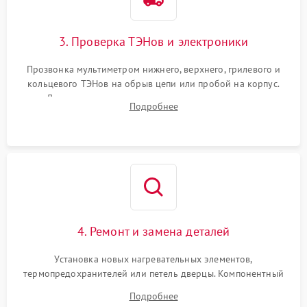
3. Проверка ТЭНов и электроники
Прозвонка мультиметром нижнего, верхнего, грилевого и
кольцевого ТЭНов на обрыв цепи или пробой на корпус.
Диагностика термостата, датчиков температуры,
Подробнее
переключателя режимов и мотора конвекции.
4. Ремонт и замена деталей
Установка новых нагревательных элементов,
термопредохранителей или петель дверцы. Компонентный
ремонт электронного модуля управления, замена
Подробнее
выгоревших реле, восстановление контактов и замена