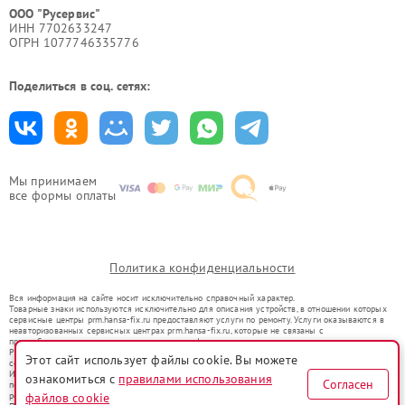
ООО "Русервис"
ИНН 7702633247
ОГРН 1077746335776
Поделиться в соц. сетях:
Мы принимаем
все формы оплаты
Политика конфиденциальности
Вся информация на сайте носит исключительно справочный характер.
Товарные знаки используются исключительно для описания устройств, в отношении которых
сервисные центры prm.hansa-fix.ru предоставляют услуги по ремонту. Услуги оказываются в
неавторизованных сервисных центрах prm.hansa-fix.ru, которые не связаны с
правообладателями товарных знаков или их официальными представителями.
Ремонт осуществляется для устройств, уже введенных в гражданский оборот в соответствии
Этот сайт использует файлы cookie. Вы можете
со статьей 1487 ГК РФ.
Использование товарных знаков не преследует цели индивидуализации услуг или введения
ознакомиться с
правилами использования
Согласен
потребителей в заблуждение, а служит для информирования о предоставляемых услугах по
ремонту техники указанных брендов.
файлов cookie