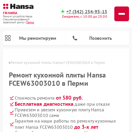
+7 (342) 254-93-15
FIX-HANSA
Ежедневно, с 10:00 до 20:00
Ремонт устройств Hansa
Специализированный
cервисный центр г.
Пермь
Мы ремонтируем
Позвонить
Перми
Ремонт кухонной плиты Hansa FCEW63003010 в Перми
Ремонт кухонной плиты Hansa
FCEW63003010 в Перми
от 580 руб.
Стоимость ремонта
Ремонт варочных панелей Hansa
Ремонт микроволновых печей Hansa
Ремонт стиральных машин Hansa
Ремонт посудомоечных машин Hansa
Бесплатная диагностика
даже при отказе
Привезем и увезем кухонную плиту Hansa
FCEW63003010 сами
Гарантия на наши работы по ремонту кухонных
до 3-х лет
плит Hansa FCEW63003010