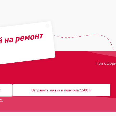
й на ремонт
При оформл
Отправить заявку и получить 1500 ₽
сти