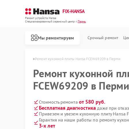
FIX-HANSA
Ремонт устройств Hansa
Специализированный cервисный центр г.
Пермь
Мы ремонтируем
Срочный ремонт
Це
плит Hansa в Перми
Ремонт кухонной плиты Hansa FCEW69209 в Перми
Ремонт кухонной пл
FCEW69209 в Перм
от 580 руб.
Стоимость ремонта
Бесплатная диагностика
даже при отказ
Ремонт варочных панелей Hansa
Ремонт духовых шкафов Hansa
Ремонт микроволновых печей Hansa
Ремонт посудомоечных машин Hansa
Ремонт стиральных машин Hansa
Привезем и увезем кухонную плиту Hansa
Гарантия на наши работы по ремонту кух
3-х лет