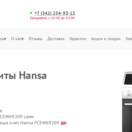
+7 (342) 254-93-15
Ежедневно, с 10:00 до 20:00
ны
О нас
Отзывы
Доставка
Гарантии
Акции и скидки
Зая
иты Hansa
и
е
 FCEW69209 сами
до
онных плит Hansa FCEW69209