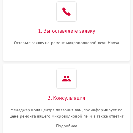
Поломка системы
2200 ₽
Подробнее →
охлаждения
1. Вы оставляете заявку
Не работают сенсорные
2400 ₽
Подробнее →
кнопки
Оставьте заявку на ремонт микроволновой печи Hansa
Не горит подсветка
2000 ₽
Подробнее →
Сломался трансформатор
1000 ₽
Подробнее →
2. Консультация
Менеджер колл центра позвонит вам, проинформирует по
цене ремонта вашего микроволновой печи а также ответит
на все ваши вопросы.
Подробнее