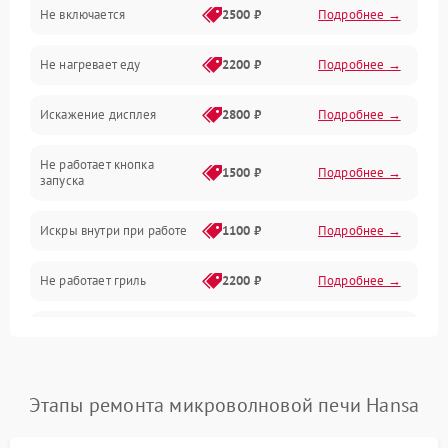
Не включается
2500 ₽
Подробнее →
Механика и внутренние элементы
Не нагревает еду
2200 ₽
Подробнее →
Механические повреждения
Искажение дисплея
2800 ₽
Подробнее →
Питание и запуск
Не работает кнопка
Нагрев и приготовление
1500 ₽
Подробнее →
запуска
Программное обеспечение
Искры внутри при работе
1100 ₽
Подробнее →
Не работает гриль
2200 ₽
Подробнее →
Перегрев или отключение
2400 ₽
Подробнее →
во время работы
Появление запаха гари
2400 ₽
Подробнее →
Этапы ремонта микроволновой печи Hansa
Проблемы с вентилятором
2000 ₽
Подробнее →