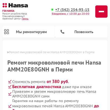
+7 (342) 254-93-15
FIX-HANSA
Ежедневно, с 10:00 до 20:00
Ремонт устройств Hansa
Специализированный
cервисный центр г.
Пермь
Мы ремонтируем
Позвонить
Перми
Ремонт микроволновой печи Hansa AMM20E80GNH в Перми
Ремонт микроволновой печи Hansa
AMM20E80GNH в Перми
от 380 руб.
Стоимость ремонта
Ремонт варочных панелей Hansa
Ремонт стиральных машин Hansa
Ремонт посудомоечных машин Hansa
Бесплатная диагностика
даже при отказе
Привезем и увезем микроволновую печь Hansa
AMM20E80GNH сами
Гарантия на наши работы по ремонту
до
микроволновых печей Hansa AMM20E80GNH