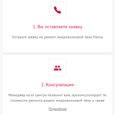
Поломка системы
2200 ₽
Подробнее →
охлаждения
1. Вы оставляете заявку
Не работают сенсорные
2400 ₽
Подробнее →
кнопки
Оставьте заявку на ремонт микроволновой печи Hansa
Не горит подсветка
2000 ₽
Подробнее →
Сломался трансформатор
1000 ₽
Подробнее →
2. Консультация
Менеджер колл центра позвонит вам, проконсультирует по
стоимости ремонта вашего микроволновой печи а также
ответит на все ваши вопросы.
Подробнее