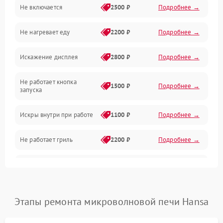
Не включается
2500 ₽
Подробнее →
Механика и внутренние элементы
Не нагревает еду
2200 ₽
Подробнее →
Механические повреждения
Искажение дисплея
2800 ₽
Подробнее →
Питание и запуск
Не работает кнопка
Нагрев и приготовление
1500 ₽
Подробнее →
запуска
Программное обеспечение
Искры внутри при работе
1100 ₽
Подробнее →
Не работает гриль
2200 ₽
Подробнее →
Перегрев или отключение
2400 ₽
Подробнее →
во время работы
Появление запаха гари
2400 ₽
Подробнее →
Этапы ремонта микроволновой печи Hansa
Проблемы с вентилятором
2000 ₽
Подробнее →