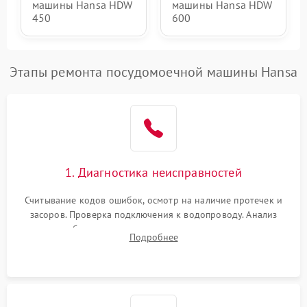
машины Hansa HDW
машины Hansa HDW
450
600
Этапы ремонта посудомоечной машины Hansa
1. Диагностика неисправностей
Считывание кодов ошибок, осмотр на наличие протечек и
засоров. Проверка подключения к водопроводу. Анализ
жалоб на отсутствие слива, нагрева, вращения
Подробнее
разбрызгивателей или срабатывание системы защиты
аквастоп.