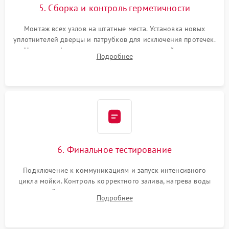
5. Сборка и контроль герметичности
Монтаж всех узлов на штатные места. Установка новых
уплотнителей дверцы и патрубков для исключения протечек.
Надежная фиксация хомутов гидравлической системы,
Подробнее
сборка корпуса и установка датчика поплавка.
6. Финальное тестирование
Подключение к коммуникациям и запуск интенсивного
цикла мойки. Контроль корректного залива, нагрева воды
до нужной температуры, отсутствия посторонних шумов,
Подробнее
штатного слива и абсолютной сухости в поддоне.