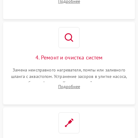
Подробнее
концевика дверцы и электронного модуля управления.
4. Ремонт и очистка систем
Замена неисправного нагревателя, помпы или заливного
шланга с аквастопом. Устранение засоров в улитке насоса,
патрубках и фильтрах. Компонентный ремонт платы
Подробнее
управления, восстановление поврежденной проводки.