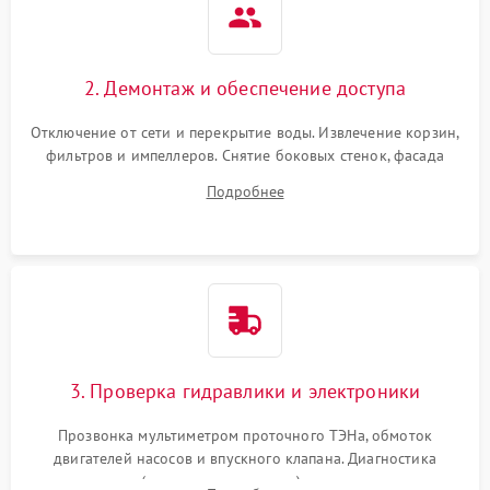
2. Демонтаж и обеспечение доступа
Отключение от сети и перекрытие воды. Извлечение корзин,
фильтров и импеллеров. Снятие боковых стенок, фасада
дверцы или нижнего поддона для прямого доступа к
Подробнее
циркуляционному насосу, ТЭНу и сливной помпе.
3. Проверка гидравлики и электроники
Прозвонка мультиметром проточного ТЭНа, обмоток
двигателей насосов и впускного клапана. Диагностика
прессостата (датчика уровня воды), датчика мутности,