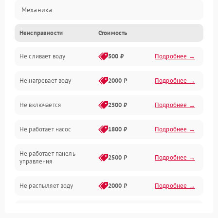
Механика
Неисправности
Стоимость
Управление
Не сливает воду
500 ₽
Подробнее →
Электропитание
Не нагревает воду
2000 ₽
Подробнее →
Датчики
Не включается
2500 ₽
Подробнее →
Нагрев
Не работает насос
1800 ₽
Подробнее →
Вода
Не работает панель
Гигиена
2500 ₽
Подробнее →
управления
Программное обеспечение
Не распыляет воду
2000 ₽
Подробнее →
Не запускается цикл
1800 ₽
Подробнее →
стирки