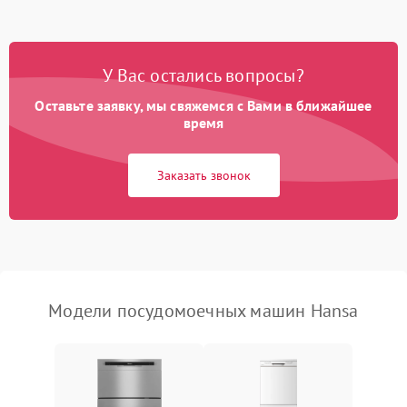
Проблемы с набором
1800 ₽
Подробнее →
воды
У Вас остались вопросы?
Оставьте заявку, мы свяжемся с Вами в ближайшее
Не работает сушилка
2100 ₽
Подробнее →
время
Сбои в работе таймера
1700 ₽
Подробнее →
Заказать звонок
Проблемы с
2100 ₽
Подробнее →
циркуляционным насосом
Модели посудомоечных машин Hansa