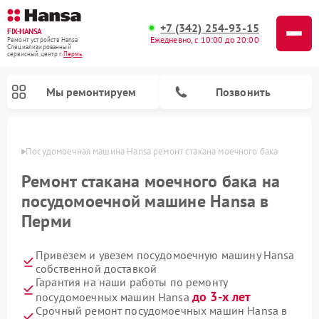
+7 (342) 254-93-15
FIX-HANSA
Ежедневно, с 10:00 до 20:00
Ремонт устройств Hansa
Специализированный
cервисный центр г.
Пермь
Мы ремонтируем
Позвонить
Перми
Посудомоечная машина Hansa ремонт стакана моечного бака
Ремонт стакана моечного бака на
посудомоечной машине Hansa в
Перми
Ремонт варочных панелей Hansa
Ремонт стиральных машин Hansa
Ремонт микроволновых печей Hansa
Привезем и увезем посудомоечную машину Hansa
собственной доставкой
Гарантия на наши работы по ремонту
до 3-х лет
посудомоечных машин Hansa
Срочный ремонт посудомоечных машин Hansa в