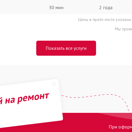
30 мин
2 года
Цены в прайс-листе указаны
Мы прове
Показать все услуги
й на ремонт
При оформл