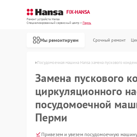
FIX-HANSA
Ремонт устройств Hansa
Специализированный cервисный центр г.
Пермь
Мы ремонтируем
Срочный ремонт
Це
ашин Hansa в Перми
Посудомоечная машина Hansa замена пускового конден
Замена пускового к
циркуляционного на
посудомоечной маш
Перми
Ремонт варочных панелей Hansa
Ремонт духовых шкафов Hansa
Ремонт микроволновых печей Hansa
Ремонт стиральных машин Hansa
Привезем и увезем посудомоечную машину