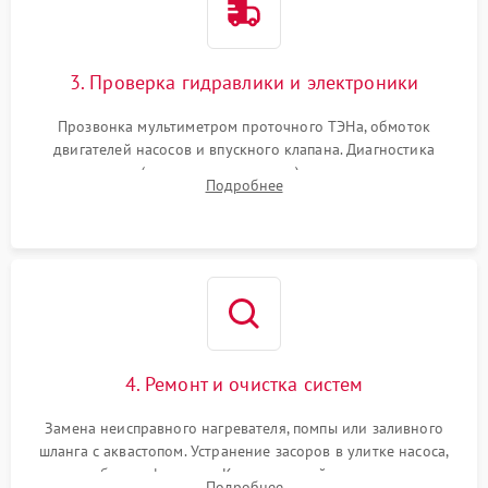
3. Проверка гидравлики и электроники
Прозвонка мультиметром проточного ТЭНа, обмоток
двигателей насосов и впускного клапана. Диагностика
прессостата (датчика уровня воды), датчика мутности,
Подробнее
концевика дверцы и электронного модуля управления.
4. Ремонт и очистка систем
Замена неисправного нагревателя, помпы или заливного
шланга с аквастопом. Устранение засоров в улитке насоса,
патрубках и фильтрах. Компонентный ремонт платы
Подробнее