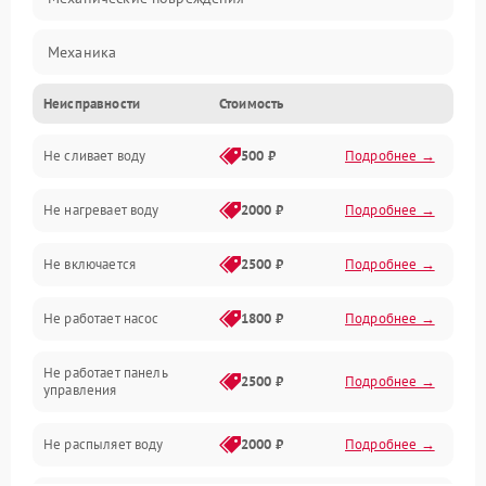
Механика
Неисправности
Стоимость
Управление
Не сливает воду
500 ₽
Подробнее →
Электропитание
Не нагревает воду
2000 ₽
Подробнее →
Датчики
Не включается
2500 ₽
Подробнее →
Нагрев
Не работает насос
1800 ₽
Подробнее →
Вода
Не работает панель
Гигиена
2500 ₽
Подробнее →
управления
Программное обеспечение
Не распыляет воду
2000 ₽
Подробнее →