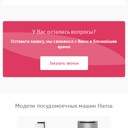
Не запускается цикл
1800 ₽
Подробнее →
стирки
Проблемы с набором
1800 ₽
Подробнее →
воды
У Вас остались вопросы?
Оставьте заявку, мы свяжемся с Вами в ближайшее
Не работает сушилка
2100 ₽
Подробнее →
время
Сбои в работе таймера
1700 ₽
Подробнее →
Заказать звонок
Проблемы с
2100 ₽
Подробнее →
циркуляционным насосом
Модели посудомоечных машин Hansa