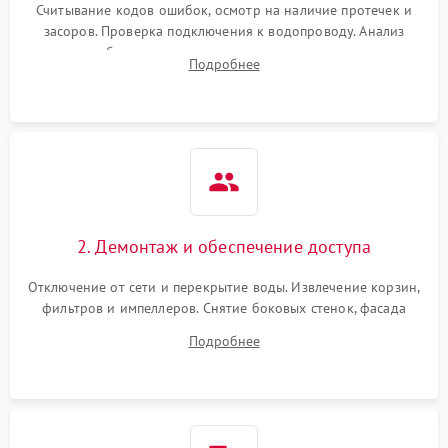
Считывание кодов ошибок, осмотр на наличие протечек и
засоров. Проверка подключения к водопроводу. Анализ
жалоб на отсутствие слива, нагрева, вращения
Подробнее
разбрызгивателей или срабатывание системы защиты
аквастоп.
2. Демонтаж и обеспечение доступа
Отключение от сети и перекрытие воды. Извлечение корзин,
фильтров и импеллеров. Снятие боковых стенок, фасада
дверцы или нижнего поддона для прямого доступа к
Подробнее
циркуляционному насосу, ТЭНу и сливной помпе.