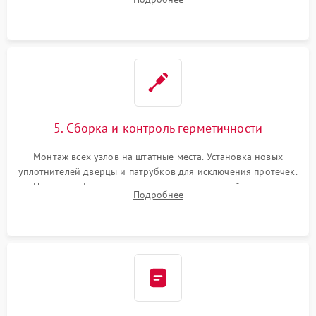
управления, восстановление поврежденной проводки.
5. Сборка и контроль герметичности
Монтаж всех узлов на штатные места. Установка новых
уплотнителей дверцы и патрубков для исключения протечек.
Надежная фиксация хомутов гидравлической системы,
Подробнее
сборка корпуса и установка датчика поплавка.