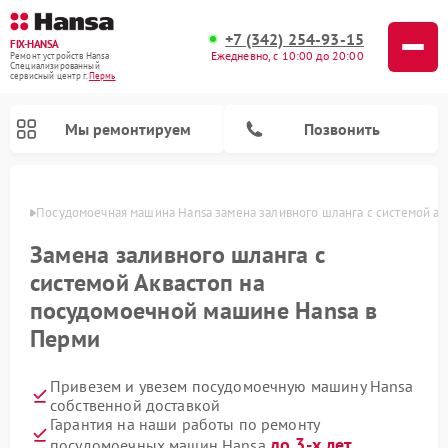
+7 (342) 254-93-15
FIX-HANSA
Ежедневно, с 10:00 до 20:00
Ремонт устройств Hansa
Специализированный
cервисный центр г.
Пермь
Мы ремонтируем
Позвонить
Перми
Посудомоечная машина Hansa замена заливного шланга с системой ак
Замена заливного шланга с
системой Аквастоп на
посудомоечной машине Hansa в
Перми
Ремонт варочных панелей Hansa
Ремонт стиральных машин Hansa
Ремонт микроволновых печей Hansa
Привезем и увезем посудомоечную машину Hansa
собственной доставкой
Гарантия на наши работы по ремонту
до 3-х лет
посудомоечных машин Hansa