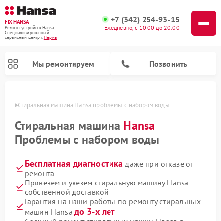
+7 (342) 254-93-15
FIX-HANSA
Ежедневно, с 10:00 до 20:00
Ремонт устройств Hansa
Специализированный
cервисный центр г.
Пермь
Мы ремонтируем
Позвонить
Перми
Стиральная машина Hansa проблемы с набором воды
Стиральная машина
Hansa
Проблемы с набором воды
Бесплатная диагностика
даже при отказе от
Ремонт варочных панелей Hansa
Ремонт посудомоечных машин Hansa
Ремонт микроволновых печей Hansa
ремонта
Привезем и увезем стиральную машину Hansa
собственной доставкой
Гарантия на наши работы по ремонту стиральных
до 3-х лет
машин Hansa