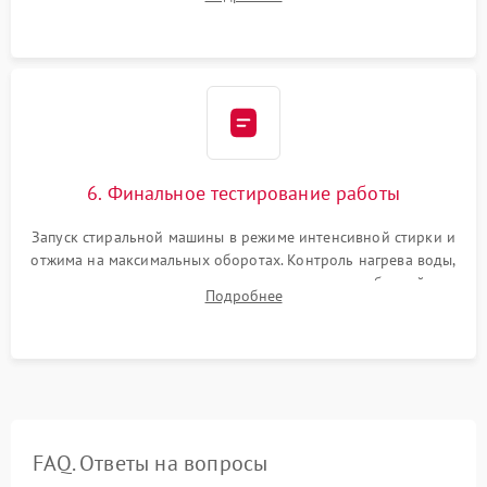
герметиком для предотвращения возможных протечек воды.
6. Финальное тестирование работы
Запуск стиральной машины в режиме интенсивной стирки и
отжима на максимальных оборотах. Контроль нагрева воды,
корректности слива, отсутствия излишних вибраций,
Подробнее
посторонних стуков и протечек под корпусом.
FAQ. Ответы на вопросы