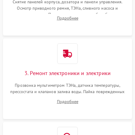
Снятие панелей корпуса, дозатора и панели управления.
Осмотр приводного ремня, ТЭНа, сливного насоса и
амортизаторов. Проверка подшипников барабана и
Подробнее
крестовины на износ, а манжеты люка на разрывы.
3. Ремонт электроники и электрики
Прозвонка мультиметром ТЭНа, датчика температуры,
прессостата и клапанов залива воды. Пайка поврежденных
дорожек или замена симисторов на плате управления.
Подробнее
Восстановление целостности проводки и контактов.