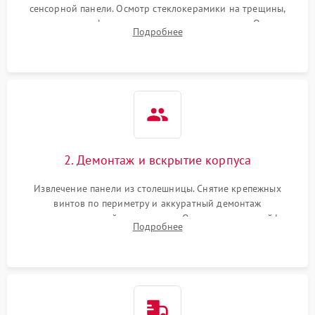
сенсорной панели. Осмотр стеклокерамики на трещины,
проверка конфорок на равномерность нагрева. Опрос
Подробнее
клиента о симптомах (не включается, не видит посуду,
щелкает).
2. Демонтаж и вскрытие корпуса
Извлечение панели из столешницы. Снятие крепежных
винтов по периметру и аккуратный демонтаж
стеклокерамической поверхности. Отсоединение шлейфов
Подробнее
сенсорного блока для доступа к силовым платам, катушкам
или ТЭНам.