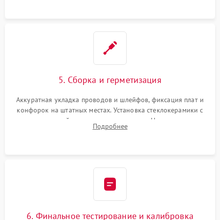
проводки.
5. Сборка и герметизация
Аккуратная укладка проводов и шлейфов, фиксация плат и
конфорок на штатных местах. Установка стеклокерамики с
проверкой равномерности зазоров. Нанесение
Подробнее
термостойкого герметика или укладка уплотнительной
ленты по контуру.
6. Финальное тестирование и калибровка