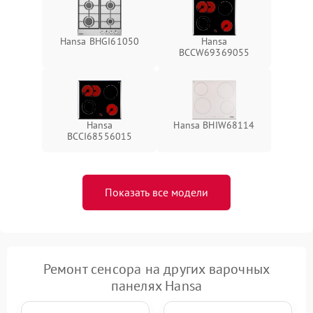
Hansa BHGI61050
Hansa
BCCW69369055
Hansa
Hansa BHIW68114
BCCI68556015
Показать все модели
Ремонт сенсора на других варочных
панелях Hansa