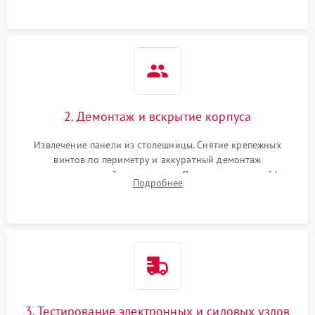
щелкает).
2. Демонтаж и вскрытие корпуса
Извлечение панели из столешницы. Снятие крепежных
винтов по периметру и аккуратный демонтаж
стеклокерамической поверхности. Отсоединение шлейфов
Подробнее
сенсорного блока для доступа к силовым платам, катушкам
или ТЭНам.
3. Тестирование электронных и силовых узлов