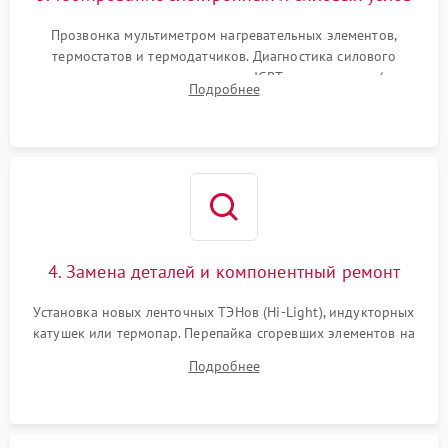
Прозвонка мультиметром нагревательных элементов,
термостатов и термодатчиков. Диагностика силового
модуля, реле, диодных мостов и IGBT-транзисторов (для
Подробнее
индукции). Проверка кранов и газ-контроля (для газовых
панелей).
4. Замена деталей и компонентный ремонт
Установка новых ленточных ТЭНов (Hi-Light), индукторных
катушек или термопар. Перепайка сгоревших элементов на
плате управления, восстановление токопроводящих
Подробнее
дорожек. Очистка контактов и замена поврежденной
проводки.