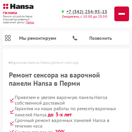
+7 (342) 254-93-15
FIX-HANSA
Ежедневно, с 10:00 до 20:00
Ремонт устройств Hansa
Специализированный
cервисный центр г.
Пермь
Мы ремонтируем
Позвонить
Перми
Варочная панель Hansa ремонт сенсора
Ремонт сенсора на варочной
панели Hansa в Перми
Привезем и увезем варочную панель Hansa
Ремонт микроволновых печей Hansa
Ремонт стиральных машин Hansa
Ремонт посудомоечных машин Hansa
собственной доставкой
Гарантия на наши работы по ремонту варочных
до 3-х лет
панелей Hansa
Срочный ремонт варочных панелей Hansa в
течении часа
20%