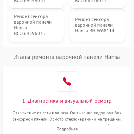
BCCI69449055
BCCI68556015
Ремонт сенсора
Ремонт сенсора
варочной панели
варочной панели
Hansa
Hansa BHIW68114
BCCI64596015
Этапы ремонта варочной панели Hansa
1. Диагностика и визуальный осмотр
Отключение от сети или газа. Считывание кодов ошибок
сенсорной панели. Осмотр стеклокерамики на трещины,
проверка конфорок на равномерность нагрева. Опрос
Подробнее
клиента о симптомах (не включается, не видит посуду,