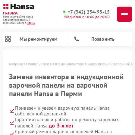
+7 (342) 254-93-15
FIX-HANSA
Ежедневно, с 10:00 до 20:00
Ремонт устройств Hansa
Специализированный
cервисный центр г.
Пермь
Мы ремонтируем
Позвонить
Перми
Варочная панель Hansa замена инвентора в индукционной варочной п
Замена инвентора в индукционной
варочной панели на варочной
панели Hansa в Перми
Ремонт микроволновых печей Hansa
Ремонт стиральных машин Hansa
Ремонт посудомоечных машин Hansa
Привезем и увезем варочную панель Hansa
собственной доставкой
Гарантия на наши работы по ремонту варочных
до 3-х лет
панелей Hansa
Срочный ремонт варочных панелей Hansa в