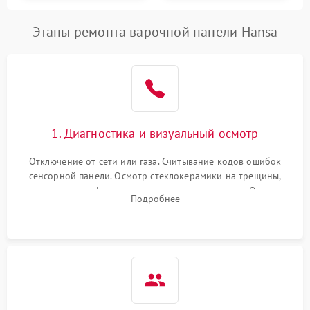
Этапы ремонта варочной панели Hansa
1. Диагностика и визуальный осмотр
Отключение от сети или газа. Считывание кодов ошибок
сенсорной панели. Осмотр стеклокерамики на трещины,
проверка конфорок на равномерность нагрева. Опрос
Подробнее
клиента о симптомах (не включается, не видит посуду,
щелкает).