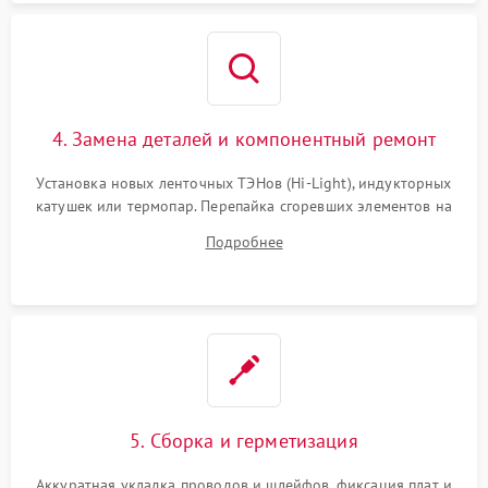
4. Замена деталей и компонентный ремонт
Установка новых ленточных ТЭНов (Hi-Light), индукторных
катушек или термопар. Перепайка сгоревших элементов на
плате управления, восстановление токопроводящих
Подробнее
дорожек. Очистка контактов и замена поврежденной
проводки.
5. Сборка и герметизация
Аккуратная укладка проводов и шлейфов, фиксация плат и