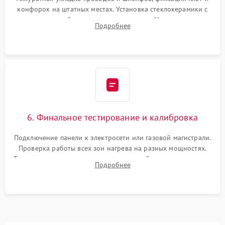
конфорок на штатных местах. Установка стеклокерамики с
проверкой равномерности зазоров. Нанесение
Подробнее
термостойкого герметика или укладка уплотнительной
ленты по контуру.
6. Финальное тестирование и калибровка
Подключение панели к электросети или газовой магистрали.
Проверка работы всех зон нагрева на разных мощностях.
Тестирование сенсорного управления, таймера, индикаторов
Подробнее
остаточного тепла и систем защиты от перегрева.