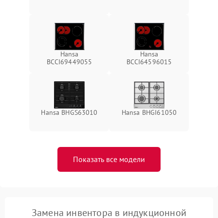
Hansa
Hansa
BCCI69449055
BCCI64596015
Hansa BHGS63010
Hansa BHGI61050
Показать все модели
Замена инвентора в индукционной