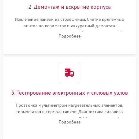
2. Демонтаж и вскрытие корпуса
Извлечение панели из столешницы. Снятие крепежных
винтов по периметру и аккуратный демонтаж
стеклокерамической поверхности. Отсоединение шлейфов
Подробнее
сенсорного блока для доступа к силовым платам, катушкам
или ТЭНам.
3. Тестирование электронных и силовых узлов
Прозвонка мультиметром нагревательных элементов,
термостатов и термодатчиков. Диагностика силового
модуля, реле, диодных мостов и IGBT-транзисторов (для
Подробнее
индукции). Проверка кранов и газ-контроля (для газовых
панелей).